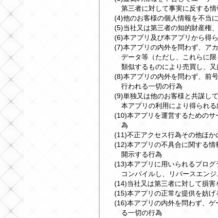
第三者に対して事実に反する情
(4)他のお客様の個人情報を不当
(5)当社又は第三者の知的財産権
(6)本アプリ及び本アプリから得
(7)本アプリの内外を問わず、
データ等（ただし、これらに限
類似するものにより売買し、又
(8)本アプリの内外を問わず、
行われる一切の行為
(9)単独又は他のお客様と共謀
本アプリの利用により得られる
(10)本アプリを運営するための
為
(11)不正アクセス行為その他ほ
(12)本アプリの不具合に関する
開示する行為
(13)本アプリに用いられるプロ
コンパイルし、リバースエンジ
(14)当社又は第三者に対して損
(15)本アプリの正常な提供を妨げ
(16)本アプリの内外を問わず、
る一切の行為