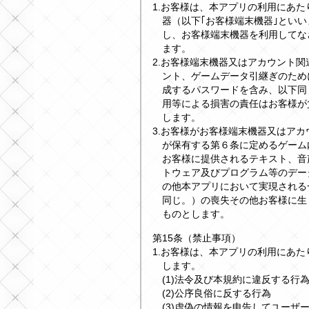
1.お客様は、本アプリの利用にあ
器（以下｢お客様端末機器｣とい
し、お客様端末機器を利用してな
ます。
2.お客様端末機器又はアカウント
ント、ゲームデータ引継ぎのため
成するパスワードを含み、以下同
用等による損害の責任はお客様が
します。
3.お客様がお客様端末機器又はア
が保有する第６条に定めるゲーム
お客様に提供されるテキスト、音
トウェア及びプログラム等のデー
の他本アプリにおいて実現される
同じ。）の喪失その他お客様に生
ものとします。
第15条（禁止事項）
1.お客様は、本アプリの利用にあ
します。
(1)法令及び本規約に違反する行
(2)公序良俗に反する行為
(3)虚偽の情報を申告してユー