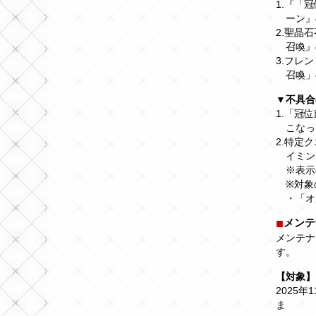
1.『「
ーン』
2.聖晶
召喚』
3.フレ
召喚」
▼不具合
1.「冠
こなっ
2.特定
イミン
※表示
※対象
・「オ
メンテ
メンテナ
す。
【対象】
2025年
ま