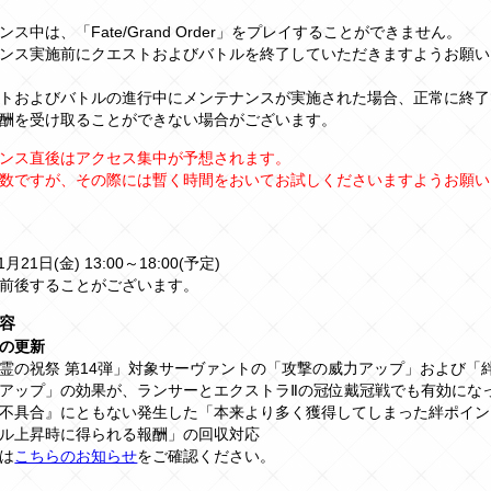
ス中は、「Fate/Grand Order」をプレイすることができません。
ンス実施前にクエストおよびバトルを終了していただきますようお願い
トおよびバトルの進行中にメンテナンスが実施された場合、正常に終了
酬を受け取ることができない場合がございます。
ンス直後はアクセス集中が予想されます。
数ですが、その際には暫く時間をおいてお試しくださいますようお願い
1月21日(金) 13:00～18:00(予定)
前後することがございます。
容
の更新
霊の祝祭 第14弾」対象サーヴァントの「攻撃の威力アップ」および「
アップ」の効果が、ランサーとエクストラⅡの冠位戴冠戦でも有効にな
不具合』にともない発生した「本来より多く獲得してしまった絆ポイン
ル上昇時に得られる報酬」の回収対応
は
こちらのお知らせ
をご確認ください。