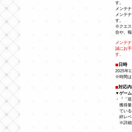
す。
メンテナン
メンテナ
す。
※クエス
合や、報
メンテナ
誠にお手
す。
日時
2025年1
※時間は
対応内
▼ゲーム
・『「巡
獲得量
ている
絆レベ
※詳細