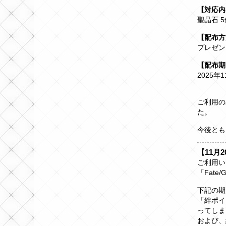
【対応内
聖晶石 5
【配布方
プレゼン
【配布期
2025年1
ご利用の
た。
今後とも「
【11月2
ご利用い
「Fate
下記の期
「絆ポイ
ってしま
および、