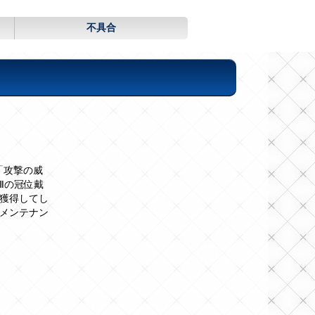
不具合
「攻撃の威
Ⅱの冠位戴
獲得してし
メンテナン