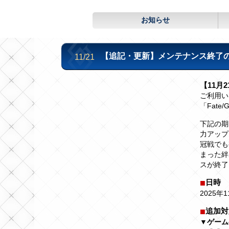
お知らせ
【追記・更新】メンテナンス終了のお知ら
11/21
【11月2
ご利用い
「Fate
下記の期
力アップ
冠戦でも
まった絆
スが終了
日時
2025年1
追加対
▼ゲーム