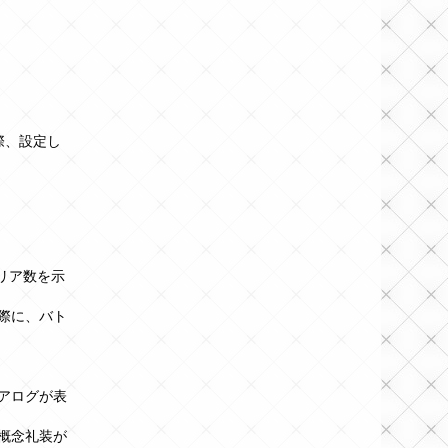
際、設定し
リア数を示
際に、バト
アログが表
概念礼装が