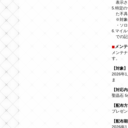
表示さ
5.特定
た不具
※対象
・ソロ
6.マイ
での記
メンテ
メンテナ
す。
【対象】
2026年
ま
【対応内
聖晶石 5
【配布方
プレゼン
【配布期
2026年1