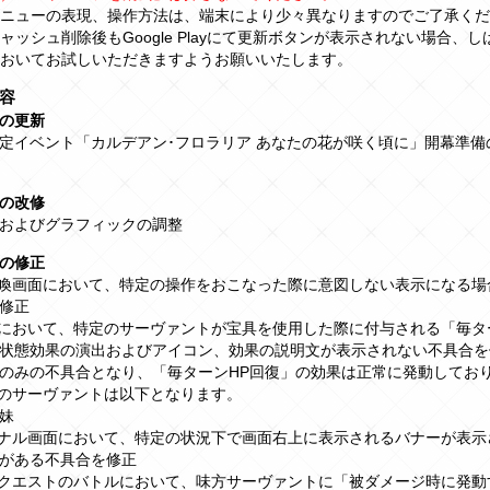
ニューの表現、操作方法は、端末により少々異なりますのでご了承くだ
ャッシュ削除後もGoogle Playにて更新ボタンが表示されない場合、
をおいてお試しいただきますようお願いいたします。
容
の更新
定イベント「カルデアン･フロラリア あなたの花が咲く頃に」開幕準備
の改修
Iおよびグラフィックの調整
の修正
召喚画面において、特定の操作をおこなった際に意図しない表示になる場
修正
ルにおいて、特定のサーヴァントが宝具を使用した際に付与される「毎タ
状態効果の演出およびアイコン、効果の説明文が表示されない不具合を
のみの不具合となり、「毎ターンHP回復」の効果は正常に発動してお
のサーヴァントは以下となります。
妹
ミナル画面において、特定の状況下で画面右上に表示されるバナーが表示
がある不具合を修正
のクエストのバトルにおいて、味方サーヴァントに「被ダメージ時に発動