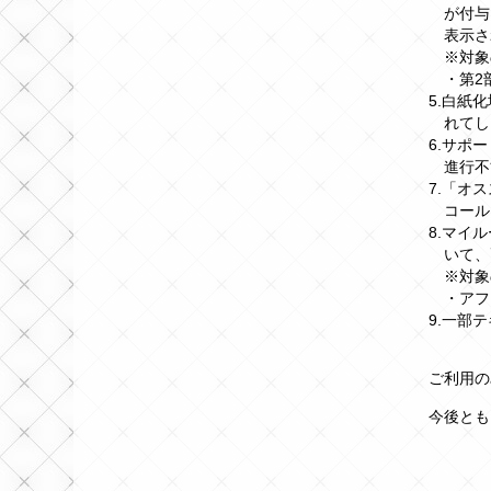
が付与
表示さ
※対象
・第2
5.白紙
れてし
6.サポ
進行不
7.「オ
コール
8.マイ
いて、
※対象
・アフ
9.一部
ご利用の
今後とも「