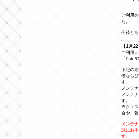
ご利用の
た。
今後とも「
【1月22
ご利用い
「Fate
下記の期
備ならび
す。
メンテナン
メンテナ
す。
※クエス
合や、報
メンテナ
誠にお手
す。