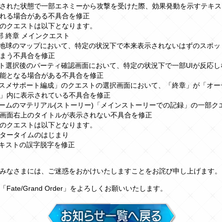
された状態で一部エネミーから攻撃を受けた際、効果発動を示すテキス
れる場合がある不具合を修正
のクエストは以下となります。
部 終章 メインクエスト
化地球のマップにおいて、特定の状況下で本来表示されないはずのスポッ
まう不具合を修正
ート選択後のパーティ確認画面において、特定の状況下で一部UIが反応
能となる場合がある不具合を修正
ススメサポート編成」のクエストの選択画面において、「終章」が「オー
」内に表示されている不具合を修正
ルームのマテリアル(ストーリー)「メインストーリーでの記録」の一部ク
画面右上のタイトルが表示されない不具合を修正
のクエストは以下となります。
タータイムのはじまり
テキストの誤字脱字を修正
みなさまには、ご迷惑をおかけいたしますことをお詫び申し上げます。
Fate/Grand Order」をよろしくお願いいたします。