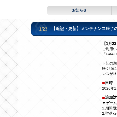
お知らせ
【追記・更新】メンテナンス終了のお知ら
1/23
【1月23
ご利用い
「Fate
下記の期
咲く頃に
ンスが終
日時
2026年1
追加対
▼ゲーム
1.期間
2.聖晶