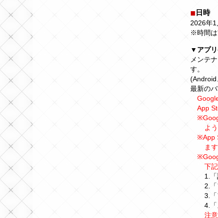
日時
2026年1
※時間は
▼アプリ
メンテナン
す。
(Androi
最新のバ
Googl
App S
※Go
よう
※Ap
ます
※Go
下記
1.
2.
3.
4.
注意