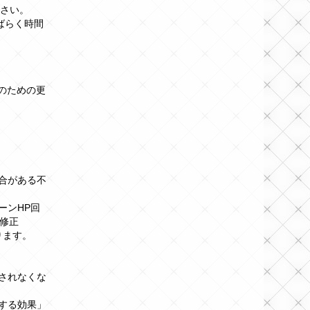
さい。
しばらく時間
のための更
合がある不
ーンHP回
修正
ります。
されなくな
する効果」