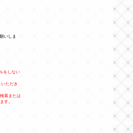
お願いしま
トールをしない
しいただき
」と検索または
ます。