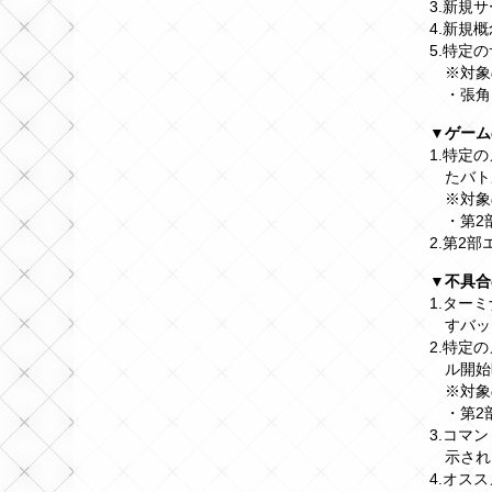
3.新規
4.新規
5.特定
※対象
・張角
▼ゲーム
1.特定
たバト
※対象
・第2
2.第2
▼不具合
1.ター
すバッ
2.特定
ル開始
※対象
・第2
3.コマ
示され
4.オス