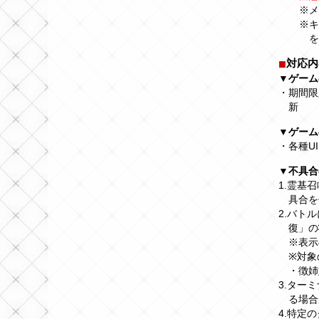
※メ
※キ
対応内
▼ゲーム
・期間限
新
▼ゲーム
・各種U
▼不具合
1.霊基
具合を
2.バト
復」の
※表示
※対象
・徴姉
3.ター
る場合
4.特定