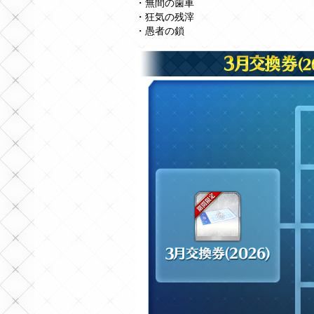
・無間の歯車
・狂気の残滓
・愚者の鎖