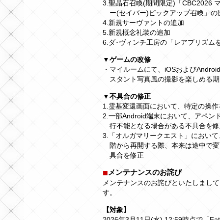
3.聖晶石召喚(期間限定)「CBC202
ー(セイバー)ピックアップ召喚」の
4.新規サーヴァントの追加
5.新規概念礼装の追加
6.ダ･ヴィンチ工房の「レアプリズム
▼ゲームの改修
・マイルームにて、iOSおよびAndr
スタント写真風の撮影を楽しめる期
▼不具合の修正
1.霊基変還画面において、特定の操
2.一部Android端末において、ア
行不能となる場合がある不具合を修
3.「オルガマリークエスト」におい
階から再開する際、本来は途中で変
具合を修正
メンテナンスのお詫び
メンテナンスのお詫びといたしまして
す。
【対象】
2026年3月11日(水) 12:59時点で「