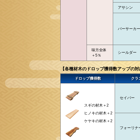
アサシン
バーサーカ
味方全体
シールダー
＋5％
【各種材木のドロップ獲得数アップの対
ドロップ獲得数
クラ
セイバー
スギの材木＋2
ヒノキの材木＋2
ケヤキの材木＋2
フォーリナ