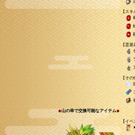
【スキ
【霊基
【その
◆
山の幸で交換可能なアイテム
◆
【イベ