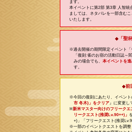
ます。
本イベントに第2部 第3章 人智
ましては、ネタバレを一部含むこ
いたします。
◆
「聖
※過去開催の期間限定イベント「
「復刻:雀のお宿の活動日誌～
みの場合でも、
本イベントを進
す。
◆
前
※今回の復刻にあたり、イベント
市 冬木)」をクリア
』に変更し
※
新米マスター向けのフリークエス
リークエスト(推奨Lv.90++)」
+)」「フリークエスト(推奨Lv.
※一部のイベントクエストを調整