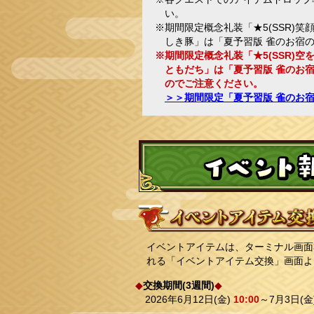
い。
※期間限定概念礼装「★5(SSR)笑顔
しき豚」は「夏予習版 雀のお宿
※期間限定概念礼装「★5(SSR)空を
ともだち」は「夏予習版 雀のお
のでご注意ください。
＞＞期間限定「夏予習版 雀のお
イベントアイテムは、ターミナル画面
れる「イベントアイテム交換」画面よ
◆
交換期間(3週間)
◆
2026年6月12日(金)
10:00
～7月3日(金)