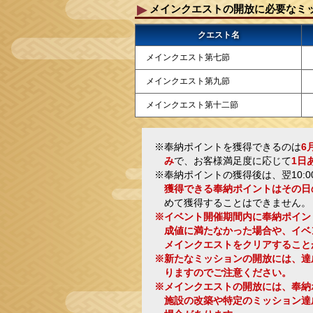
メインクエストの開放に必要なミ
クエスト名
メインクエスト第七節
メインクエスト第九節
メインクエスト第十二節
※奉納ポイントを獲得できるのは
6
み
で、お客様満足度に応じて
1日
※奉納ポイントの獲得後は、翌10:
獲得できる奉納ポイントはその日
めて獲得することはできません。
※イベント開催期間内に奉納ポイン
成値に満たなかった場合や、イベ
メインクエストをクリアすること
※新たなミッションの開放には、達
りますのでご注意ください。
※メインクエストの開放には、奉納
施設の改築や特定のミッション達