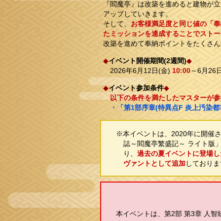
『閻魔亭』は改築を進めると建物が立
アップしていきます。
そして、
お客様満足度と同じ値の「奉
たミッションを達成することでストー
改築を進めて奉納ポイントをたくさん
◆
イベント開催期間(2週間)
◆
2026年6月12日(金)
10:00
～6月26日
◆
イベント参加条件
◆
以下の条件を満たしたマスターが参
・「第1部序章(特異点F 炎上汚染都
※本イベントは、2020年に開催
誌～閻魔亭繁盛記～ ライト版
り、
過去の夏イベントに登場し
ヴァントとして追加
しておりま
本イベントは、第2部 第3章 人