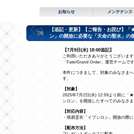
お知らせ
メンテナンス
【追記・更新】【ご報告・お詫び】「★
7/9
ン」の開放に必要な「天命の聖水」の
【7月9日(水) 18:00追記】
ご利用いただきありがとうございます
「Fate/Grand Order」運営チームで
本件につきまして、対象のみなさまへ
す。
【対象】
2025年7月2日(水) 12:59より前
シロン」を開放したすべてのみなさま
【対応内容】
・簡易霊衣「イプシロン」開放の際に
【配布方法】
プレゼントボックスに配布