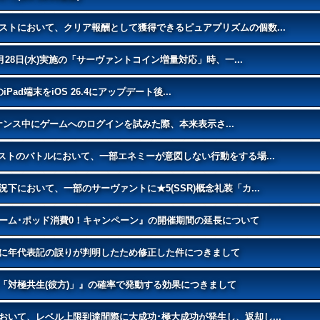
トにおいて、クリア報酬として獲得できるピュアプリズムの個数...
28日(水)実施の「サーヴァントコイン増量対応」時、一...
iPad端末をiOS 26.4にアップデート後...
ンテナンス中にゲームへのログインを試みた際、本来表示さ...
ストのバトルにおいて、一部エネミーが意図しない行動をする場...
において、一部のサーヴァントに★5(SSR)概念礼装「カ...
ーム･ポッド消費0！キャンペーン』の開催期間の延長について
に年代表記の誤りが判明したため修正した件につきまして
「対極共生(彼方)」』の確率で発動する効果につきまして
いて、レベル上限到達間際に大成功･極大成功が発生し、返却し...