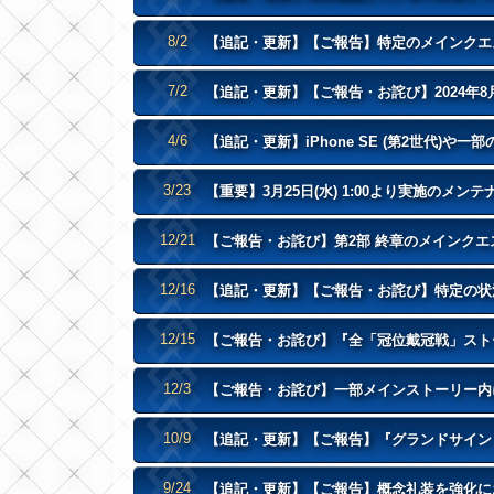
8/2
【追記・更新】【ご報告】特定のメインクエス
7/2
【追記・更新】【ご報告・お詫び】2024年8月
4/6
【追記・更新】iPhone SE (第2世代)や一部の
3/23
【重要】3月25日(水) 1:00より実施のメ
12/21
【ご報告・お詫び】第2部 終章のメインクエ
12/16
【追記・更新】【ご報告・お詫び】特定の状況下
12/15
【ご報告・お詫び】『全「冠位戴冠戦」スト
12/3
【ご報告・お詫び】一部メインストーリー内
10/9
【追記・更新】【ご報告】『グランドサイン
9/24
【追記・更新】【ご報告】概念礼装を強化にお