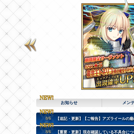
お知らせ
メン
8/6
【追記・更新】【ご報告】アズライールの廟
8/6
【重要・更新】現在確認している不具合について(8