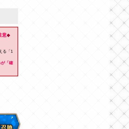
注意
◆
える「1
みが「確