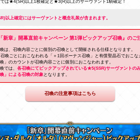
喚では★4(SR)以上1枚確定と★3(R)以上のサーヴァント1騎確定！
(SR)以上確定にはサーヴァントと概念礼装が含まれます。
「新章」開幕直前キャンペーン 第1弾ピックアップ召喚』のご
喚は、召喚内容ごとに個別の召喚として開催される仕様となります。
回召喚ごとにおこなわれる「＋1回ボーナス召喚」と有償聖晶石でおこな
喚」のカウントが召喚内容ごとに個別におこなわれます。
喚では、
各召喚にてピックアップされている★5(SSR)サーヴァントの
喚」による召喚の対象
となります。
召喚の注意事項はこちら