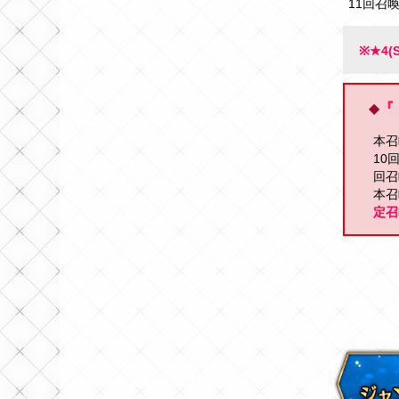
11回召
※★4
◆
『
本召
10
回召
本召
定召