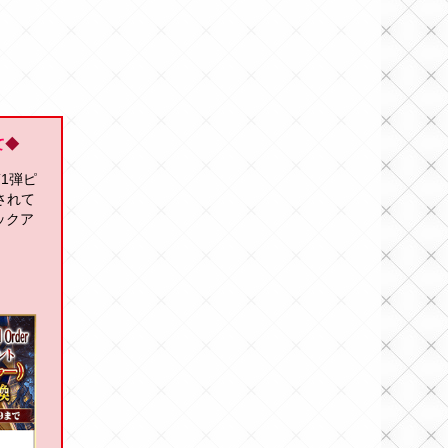
て
◆
第1弾ピ
されて
ピックア