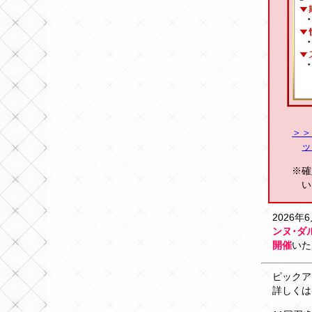
＞＞「
ッ
※確
い
2026
ンヌ･ダ
開催
いた
ピックア
詳しくは